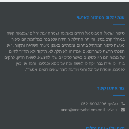
ענת יהלום הסיפור האישי
סיפור ישראלי המביט אל החיים באמונה ושמחה ענת יהלום שנפגעה קשה
במהלך קרב בסיני והייתה החיילת היחידה שנפצעה במלחמת יום כיפור,
מגישה סיפור המתחיל בתהום ומסתיים באופן מעורר השראה ותקווה. "אני
הפכתי חרשת כשהרופאים אמרו 'זו לא תלך, לא תרקוד ולא תחזור לחיים
של ממש' הם היו ספקנים באשר לסיכויים שלי להינשא, לשאת הריון, להקים
בית- כי איזה גבר ייקח לו לאשה-נכה על כיסא גלגלים- והנה אני כאן
לפניכם, עומדת על רגל וחצי ויודעת לומר שאים רוצים-אפשר"!
צור איתנו קשר
טלפון: 052-6003396
דוא"ל: anat@anatyahalom.co.il
קצת עלי - ענת יהלום