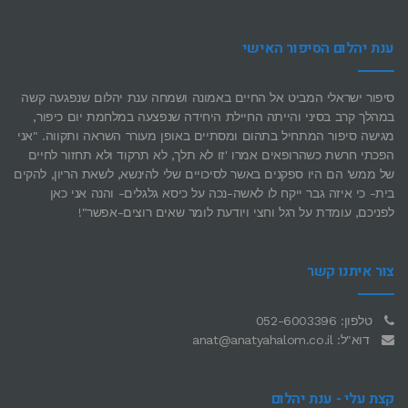
ענת יהלום הסיפור האישי
סיפור ישראלי המביט אל החיים באמונה ושמחה ענת יהלום שנפגעה קשה
במהלך קרב בסיני והייתה החיילת היחידה שנפצעה במלחמת יום כיפור,
מגישה סיפור המתחיל בתהום ומסתיים באופן מעורר השראה ותקווה. "אני
הפכתי חרשת כשהרופאים אמרו 'זו לא תלך, לא תרקוד ולא תחזור לחיים
של ממש' הם היו ספקנים באשר לסיכויים שלי להינשא, לשאת הריון, להקים
בית- כי איזה גבר ייקח לו לאשה-נכה על כיסא גלגלים- והנה אני כאן
לפניכם, עומדת על רגל וחצי ויודעת לומר שאים רוצים-אפשר"!
צור איתנו קשר
טלפון: 052-6003396
דוא"ל: anat@anatyahalom.co.il
קצת עלי - ענת יהלום