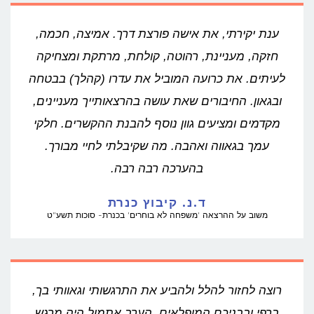
ענת יקירתי, את אישה פורצת דרך. אמיצה, חכמה,
חזקה, מעניינת, רהוטה, קולחת, מרתקת ומצחיקה
לעיתים. את כרועה המוביל את עדרו (קהלך) בבטחה
ובגאון. החיבורים שאת עושה בהרצאותייך מעניינים,
מקדמים ומציעים גוון נוסף להבנת ההקשרים. חלקי
עמך בגאווה ואהבה. מה שקיבלתי לחיי מבורך.
בהערכה רבה רבה.
ד.נ. קיבוץ כנרת
משוב על ההרצאה 'משפחה לא בוחרים' בכנרת- סוכות תשע"ט
רוצה לחזור להלל ולהביע את התרגשותי וגאוותי בך,
ברפי ובבניכם המופלאים. הערב אתמול היה מרגש