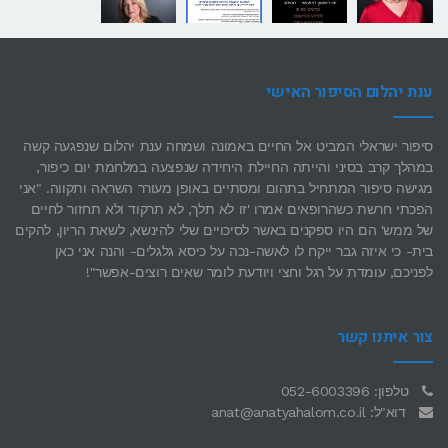
ענת יהלום הסיפור האישי
סיפור ישראלי המביט אל החיים באמונה ושמחה ענת יהלום שנפגעה קשה
במהלך קרב בסיני והייתה החיילת היחידה שנפצעה במלחמת יום כיפור,
מגישה סיפור המתחיל בתהום ומסתיים באופן מעורר השראה ותקווה. "אני
הפכתי חרשת כשהרופאים אמרו 'זו לא תלך, לא תרקוד ולא תחזור לחיים
של ממש' הם היו ספקנים באשר לסיכויים שלי להינשא, לשאת הריון, להקים
בית- כי איזה גבר ייקח לו לאשה-נכה על כיסא גלגלים- והנה אני כאן
לפניכם, עומדת על רגל וחצי ויודעת לומר שאים רוצים-אפשר"!
צור איתנו קשר
טלפון: 052-6003396
דוא"ל: anat@anatyahalom.co.il