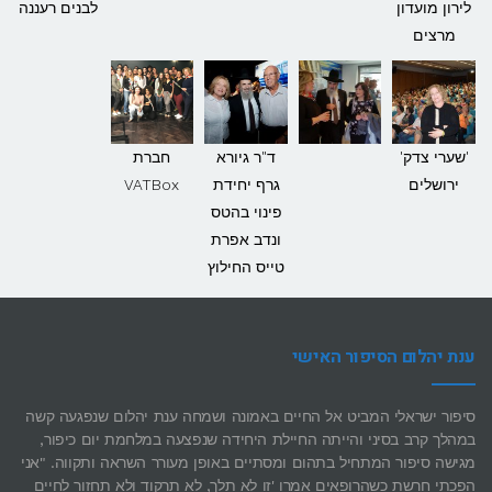
לירון מועדון
לבנים רעננה
מרצים
'שערי צדק'
ד"ר גיורא
חברת
ירושלים
גרף יחידת
VATBox
פינוי בהטס
ונדב אפרת
טייס החילוץ
ענת יהלום הסיפור האישי
סיפור ישראלי המביט אל החיים באמונה ושמחה ענת יהלום שנפגעה קשה
במהלך קרב בסיני והייתה החיילת היחידה שנפצעה במלחמת יום כיפור,
מגישה סיפור המתחיל בתהום ומסתיים באופן מעורר השראה ותקווה. "אני
הפכתי חרשת כשהרופאים אמרו 'זו לא תלך, לא תרקוד ולא תחזור לחיים