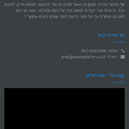
של ממש' הם היו ספקנים באשר לסיכויים שלי להינשא, לשאת הריון, להקים
בית- כי איזה גבר ייקח לו לאשה-נכה על כיסא גלגלים- והנה אני כאן
לפניכם, עומדת על רגל וחצי ויודעת לומר שאים רוצים-אפשר"!
צור איתנו קשר
טלפון: 052-6003396
דוא"ל: anat@anatyahalom.co.il
קצת עלי - ענת יהלום